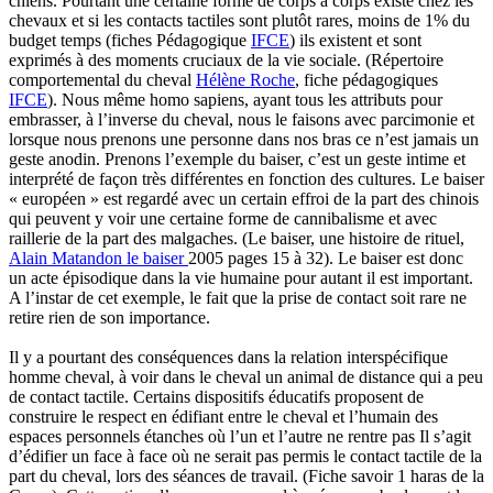
chiens. Pourtant une certaine forme de corps à corps existe chez les
chevaux et si les contacts tactiles sont plutôt rares, moins de 1% du
budget temps (fiches Pédagogique
IFCE
) ils existent et sont
exprimés à des moments cruciaux de la vie sociale. (Répertoire
comportemental du cheval
Hélène Roche
, fiche pédagogiques
IFCE
). Nous même homo sapiens, ayant tous les attributs pour
embrasser, à l’inverse du cheval, nous le faisons avec parcimonie et
lorsque nous prenons une personne dans nos bras ce n’est jamais un
geste anodin. Prenons l’exemple du baiser, c’est un geste intime et
interprété de façon très différentes en fonction des cultures. Le baiser
« européen » est regardé avec un certain effroi de la part des chinois
qui peuvent y voir une certaine forme de cannibalisme et avec
raillerie de la part des malgaches. (Le baiser, une histoire de rituel,
Alain Matandon le baiser
2005 pages 15 à 32). Le baiser est donc
un acte épisodique dans la vie humaine pour autant il est important.
A l’instar de cet exemple, le fait que la prise de contact soit rare ne
retire rien de son importance.
Il y a pourtant des conséquences dans la relation interspécifique
homme cheval, à voir dans le cheval un animal de distance qui a peu
de contact tactile. Certains dispositifs éducatifs proposent de
construire le respect en édifiant entre le cheval et l’humain des
espaces personnels étanches où l’un et l’autre ne rentre pas Il s’agit
d’édifier un face à face où ne serait pas permis le contact tactile de la
part du cheval, lors des séances de travail. (Fiche savoir 1 haras de la