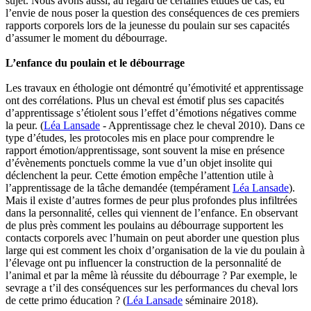
sujet. Nous avons aussi, au regard de certaines études de cas, eu
l’envie de nous poser la question des conséquences de ces premiers
rapports corporels lors de la jeunesse du poulain sur ses capacités
d’assumer le moment du débourrage.
L’enfance du poulain et le débourrage
Les travaux en éthologie ont démontré qu’émotivité et apprentissage
ont des corrélations. Plus un cheval est émotif plus ses capacités
d’apprentissage s’étiolent sous l’effet d’émotions négatives comme
la peur. (
Léa Lansade
- Apprentissage chez le cheval 2010). Dans ce
type d’études, les protocoles mis en place pour comprendre le
rapport émotion/apprentissage, sont souvent la mise en présence
d’évènements ponctuels comme la vue d’un objet insolite qui
déclenchent la peur. Cette émotion empêche l’attention utile à
l’apprentissage de la tâche demandée (tempérament
Léa Lansade
).
Mais il existe d’autres formes de peur plus profondes plus infiltrées
dans la personnalité, celles qui viennent de l’enfance. En observant
de plus près comment les poulains au débourrage supportent les
contacts corporels avec l’humain on peut aborder une question plus
large qui est comment les choix d’organisation de la vie du poulain à
l’élevage ont pu influencer la construction de la personnalité de
l’animal et par la même là réussite du débourrage ? Par exemple, le
sevrage a t’il des conséquences sur les performances du cheval lors
de cette primo éducation ? (
Léa Lansade
séminaire 2018).