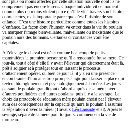
sont plus ou moins affectés par cette situation nouvelle dont ils ne
comprennent pas encore le sens. Chaque individu vit ce moment
comme plus ou moins violent parce qu’il le vit à travers son histoire,
courte certes, mais importante parce que c’est l’histoire de son
enfance. C’est une histoire particulière comme toutes les histoires
d’enfance. La façon dont l’humain va entrer dans la vie du poulain
va marquer l’image bienveillante, malveillante ou inexistante que le
poulain aura des humains. Certaines circonstances vont être
capitales.
A l’élevage le cheval est né et comme beaucoup de petits
mammifères la première personne qu’il a rencontrée fut sa mère. Ce
jour-là, tout à côté d’elle il y avait l’éleveur qui discrètement était là,
prêt à soigner et à protéger tout en laissant le processus
d’attachement opérer, ou bien ce jour-là, il y a eu une présence
encombrante d’humains trop prompts à agir pour laisser la place qui
revient biologiquement et psychologiquement à la mère. Les jours
passant, le poulain grandit tout d’abord auprès de sa mère, avec
d’autres poulinières et d’autres poulains, puis il y a le sevrage. Le
choix du protocole de séparation mère poulain choisi par l’éleveur
aura des conséquences sur la capacité qu’aura le poulain à assumer
la séparation d’avec la mère. (Travaux
Léa Lansade
et al). Après le
sevrage, séparé de la mère pour toujours, commencera la vie de
troupeau.