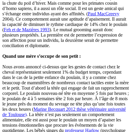
la chute du poil d’hiver. Mais comme pour les primates cousin
d’homo sapiens, il a aussi un rôle social. Il est un geste amical qui
s’échange entre individus ayant des affinités. (
Paul MacGreevy
2004). Ce comportement aurait une aptitude d’apaisement. Il aurait
la capacité de diminuer le rythme cardiaque de 14% chez le poulain
(
Feh et de Mazières 1993
). Le mutual grooming aurait donc
plusieurs propriétés. La première est de permettre l’expression de
son affection pour un individu, la deuxième serait de permettre
conciliation et diplomatie.
Quand une mère s’occupe de son petit :
Nous avons annoncé ci-dessus que les gestes de contact chez le
cheval représentaient seulement 1% du budget temps, cependant
dans le cas de la petite enfance du poulain, il y a comme chez
beaucoup de mammifères de nombreux contact tactiles entre la mère
et le petit. Tout d’abord la tétée qui engage de fait un rapprochement
corporel. Le poulain nouveau-né tète en moyenne 5 fois par heures ;
le poulain de 4 à 5 semaines tète 2 fois par heure. À l’âge de 8 mois
le jeune près du moment du sevrage ne tète plus qu’une fois toutes
les deux heures (
Marine
Becquart
2012 thèse vétérinaire université
de Toulouse)
. La tétée n’est pas seulement un comportement
alimentaire, elle est aussi pour le poulain un moyen d’apaiser les
tensions émotionnelles que procure les évènements de la vie
quotidienne. Les bébés singes du
professeur Harlow
(psychologue