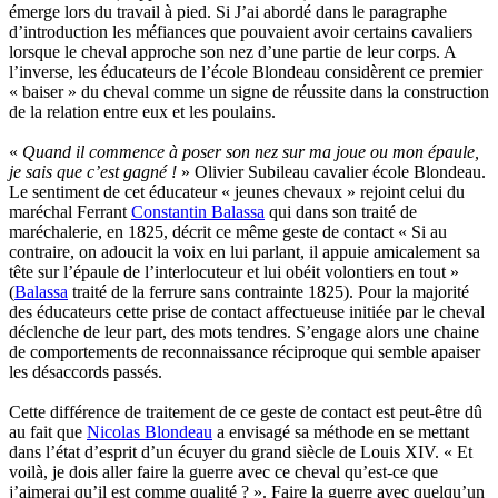
émerge lors du travail à pied. Si J’ai abordé dans le paragraphe
d’introduction les méfiances que pouvaient avoir certains cavaliers
lorsque le cheval approche son nez d’une partie de leur corps. A
l’inverse, les éducateurs de l’école Blondeau considèrent ce premier
« baiser » du cheval comme un signe de réussite dans la construction
de la relation entre eux et les poulains.
«
Quand il commence à poser son nez sur ma joue ou mon épaule,
je sais que c’est gagné !
» Olivier Subileau cavalier école Blondeau.
Le sentiment de cet éducateur « jeunes chevaux » rejoint celui du
maréchal Ferrant
Constantin Balassa
qui dans son traité de
maréchalerie, en 1825, décrit ce même geste de contact « Si au
contraire, on adoucit la voix en lui parlant, il appuie amicalement sa
tête sur l’épaule de l’interlocuteur et lui obéit volontiers en tout »
(
Balassa
traité de la ferrure sans contrainte 1825). Pour la majorité
des éducateurs cette prise de contact affectueuse initiée par le cheval
déclenche de leur part, des mots tendres. S’engage alors une chaine
de comportements de reconnaissance réciproque qui semble apaiser
les désaccords passés.
Cette différence de traitement de ce geste de contact est peut-être dû
au fait que
Nicolas Blondeau
a envisagé sa méthode en se mettant
dans l’état d’esprit d’un écuyer du grand siècle de Louis XIV. « Et
voilà, je dois aller faire la guerre avec ce cheval qu’est-ce que
j’aimerai qu’il est comme qualité ? ». Faire la guerre avec quelqu’un