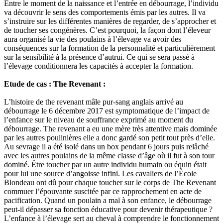
Entre le moment de la naissance et l’entrée en débourrage, l’individu
va découvrir le sens des comportements émis par les autres. Il va
s’instruire sur les différentes manières de regarder, de s’approcher et
de toucher ses congénères. C’est pourquoi, la façon dont l’éleveur
aura organisé la vie des poulains à l’élevage va avoir des
conséquences sur la formation de la personnalité et particulièrement
sur la sensibilité à la présence d’autrui. Ce qui se sera passé à
l’élevage conditionnera les capacités à accepter la formation.
Etude de cas : The Revenant :
L’histoire de the revenant mâle pur-sang anglais arrivé au
débourrage le 6 décembre 2017 est symptomatique de l’impact de
l’enfance sur le niveau de souffrance exprimé au moment du
débourrage. The revenant a eu une mère très attentive mais dominée
par les autres poulinières elle a donc gardé son petit tout près d’elle.
Au sevrage il a été isolé dans un box pendant 6 jours puis relâché
avec les autres poulains de la même classe d’âge où il fut à son tour
dominé. Être toucher par un autre individu humain ou équin était
pour lui une source d’angoisse infini. Les cavaliers de l’École
Blondeau ont dû pour chaque toucher sur le corps de The Revenant
commuer l’épouvante suscitée par ce rapprochement en acte de
pacification. Quand un poulain a mal à son enfance, le débourrage
peut-il dépasser sa fonction éducative pour devenir thérapeutique ?
L’enfance à l’élevage sert au cheval à comprendre le fonctionnement