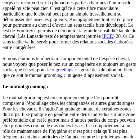
corps est recouvert sur la plupart des parties charnues d’un muscle
appelé muscle peaucier. C’est grâce à cette fibre musculaire
particulière que le cheval peut par un simple tressaillement se
débarrasser des insectes piqueurs. Biologiquement tout est en place
pour permettre au cheval d’avoir un sens tactile bien développé. Le
test de Von frey a permis de démontrer la grande sensibilité tactile du
cheval (Léa Lansade tests de tempérament journée
IFCE
) 2016) Ce
sens tactile va lui servir pour forger des relations sociales élaborées
entre congénères.
Si nous étudions le répertoire comportemental de l’espèce cheval,
nous voyons que poser le nez sur un congénère est toujours un geste
social que ce soit pour le «
greetings
» : geste de salutation ou bien
que ce soit le mutual grooming : un geste d’apaisement social.
Le mutual grooming :
Le mutual grooming est un comportement que l’on pourrait
comparer à l’épouillage chez les chimpanzés et autres grands singes.
Pour les chevaux, Il s’agit d’un grattage mutuel de certaines zones
du corps. Il se pratique en général entre deux individus sur une zone
préférentielle qui est le garrot mais d’autres parties du corps peuvent
être groomées comme le dos ou les fesses. Ce comportement a un
rôle de maintenance de l’hygiène et c’est pour cela qu’il est plus
fréquent à certaines périodes de l’année comme le printemps lors de