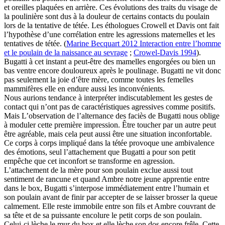
et oreilles plaquées en arrière. Ces évolutions des traits du visage de
la poulinière sont dus à la douleur de certains contacts du poulain
lors de la tentative de tétée. Les éthologues Crowell et Davis ont fait
l’hypothèse d’une corrélation entre les agressions maternelles et les
tentatives de tétée. (
Marine Becquart 2012 Interaction entre l’homme
et le poulain de la naissance au sevrage
;
Crowel-Davis 1994
).
Bugatti à cet instant a peut-être des mamelles engorgées ou bien un
bas ventre encore douloureux après le poulinage. Bugatti ne vit donc
pas seulement la joie d’être mère, comme toutes les femelles
mammifères elle en endure aussi les inconvénients.
Nous aurions tendance à interpréter indiscutablement les gestes de
contact qui n’ont pas de caractéristiques agressives comme positifs.
Mais L’observation de l’alternance des faciès de Bugatti nous oblige
à moduler cette première impression. Être toucher par un autre peut
être agréable, mais cela peut aussi être une situation inconfortable.
Ce corps à corps impliqué dans la tétée provoque une ambivalence
des émotions, seul l’attachement que Bugatti a pour son petit
empêche que cet inconfort se transforme en agression.
L’attachement de la mère pour son poulain exclue aussi tout
sentiment de rancune et quand Ambre notre jeune apprentie entre
dans le box, Bugatti s’interpose immédiatement entre l’humain et
son poulain avant de finir par accepter de se laisser brosser la queue
calmement. Elle reste immobile entre son fils et Ambre couvrant de
sa tête et de sa puissante encolure le petit corps de son poulain.
Celui-ci lèche le mur du box et elle lèche son dos encore frêle. Cette