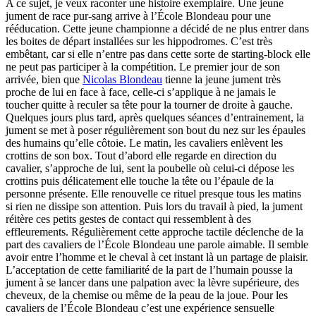
A ce sujet, je veux raconter une histoire exemplaire. Une jeune
jument de race pur-sang arrive à l’École Blondeau pour une
rééducation. Cette jeune championne a décidé de ne plus entrer dans
les boites de départ installées sur les hippodromes. C’est très
embêtant, car si elle n’entre pas dans cette sorte de starting-block elle
ne peut pas participer à la compétition. Le premier jour de son
arrivée, bien que
Nicolas Blondeau
tienne la jeune jument très
proche de lui en face à face, celle-ci s’applique à ne jamais le
toucher quitte à reculer sa tête pour la tourner de droite à gauche.
Quelques jours plus tard, après quelques séances d’entrainement, la
jument se met à poser régulièrement son bout du nez sur les épaules
des humains qu’elle côtoie. Le matin, les cavaliers enlèvent les
crottins de son box. Tout d’abord elle regarde en direction du
cavalier, s’approche de lui, sent la poubelle où celui-ci dépose les
crottins puis délicatement elle touche la tête ou l’épaule de la
personne présente. Elle renouvelle ce rituel presque tous les matins
si rien ne dissipe son attention. Puis lors du travail à pied, la jument
réitère ces petits gestes de contact qui ressemblent à des
effleurements. Régulièrement cette approche tactile déclenche de la
part des cavaliers de l’École Blondeau une parole aimable. Il semble
avoir entre l’homme et le cheval à cet instant là un partage de plaisir.
L’acceptation de cette familiarité de la part de l’humain pousse la
jument à se lancer dans une palpation avec la lèvre supérieure, des
cheveux, de la chemise ou même de la peau de la joue. Pour les
cavaliers de l’École Blondeau c’est une expérience sensuelle