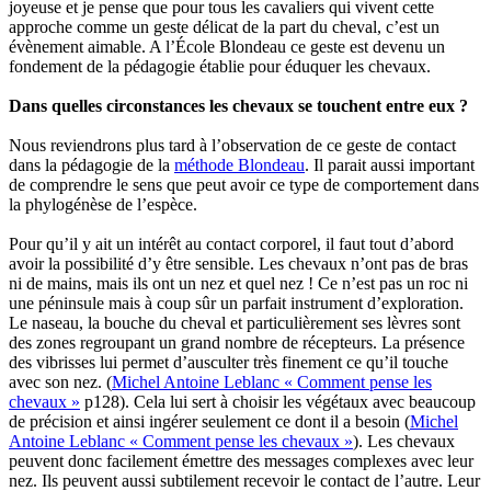
joyeuse et je pense que pour tous les cavaliers qui vivent cette
approche comme un geste délicat de la part du cheval, c’est un
évènement aimable. A l’École Blondeau ce geste est devenu un
fondement de la pédagogie établie pour éduquer les chevaux.
Dans quelles circonstances les chevaux se touchent entre eux ?
Nous reviendrons plus tard à l’observation de ce geste de contact
dans la pédagogie de la
méthode Blondeau
. Il parait aussi important
de comprendre le sens que peut avoir ce type de comportement dans
la phylogénèse de l’espèce.
Pour qu’il y ait un intérêt au contact corporel, il faut tout d’abord
avoir la possibilité d’y être sensible. Les chevaux n’ont pas de bras
ni de mains, mais ils ont un nez et quel nez ! Ce n’est pas un roc ni
une péninsule mais à coup sûr un parfait instrument d’exploration.
Le naseau, la bouche du cheval et particulièrement ses lèvres sont
des zones regroupant un grand nombre de récepteurs. La présence
des vibrisses lui permet d’ausculter très finement ce qu’il touche
avec son nez. (
Michel Antoine Leblanc « Comment pense les
chevaux »
p128). Cela lui sert à choisir les végétaux avec beaucoup
de précision et ainsi ingérer seulement ce dont il a besoin (
Michel
Antoine Leblanc « Comment pense les chevaux »
). Les chevaux
peuvent donc facilement émettre des messages complexes avec leur
nez. Ils peuvent aussi subtilement recevoir le contact de l’autre. Leur