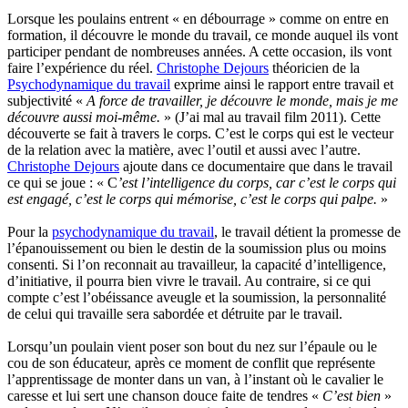
Lorsque les poulains entrent « en débourrage » comme on entre en
formation, il découvre le monde du travail, ce monde auquel ils vont
participer pendant de nombreuses années. A cette occasion, ils vont
faire l’expérience du réel.
Christophe Dejours
théoricien de la
Psychodynamique du travail
exprime ainsi le rapport entre travail et
subjectivité «
A force de travailler, je découvre le monde, mais je me
découvre aussi moi-même.
» (J’ai mal au travail film 2011). Cette
découverte se fait à travers le corps. C’est le corps qui est le vecteur
de la relation avec la matière, avec l’outil et aussi avec l’autre.
Christophe Dejours
ajoute dans ce documentaire que dans le travail
ce qui se joue : « C
’est l’intelligence du corps, car c’est le corps qui
est engagé, c’est le corps qui mémorise, c’est le corps qui palpe.
»
Pour la
psychodynamique du travail
, le travail détient la promesse de
l’épanouissement ou bien le destin de la soumission plus ou moins
consenti. Si l’on reconnait au travailleur, la capacité d’intelligence,
d’initiative, il pourra bien vivre le travail. Au contraire, si ce qui
compte c’est l’obéissance aveugle et la soumission, la personnalité
de celui qui travaille sera sabordée et détruite par le travail.
Lorsqu’un poulain vient poser son bout du nez sur l’épaule ou le
cou de son éducateur, après ce moment de conflit que représente
l’apprentissage de monter dans un van, à l’instant où le cavalier le
caresse et lui sert une chanson douce faite de tendres «
C’est bien
»