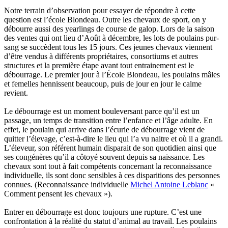
Notre terrain d’observation pour essayer de répondre à cette
question est l’école Blondeau. Outre les chevaux de sport, on y
débourre aussi des yearlings de course de galop. Lors de la saison
des ventes qui ont lieu d’Août à décembre, les lots de poulains pur-
sang se succèdent tous les 15 jours. Ces jeunes chevaux viennent
d’être vendus à différents propriétaires, consortiums et autres
structures et la première étape avant tout entrainement est le
débourrage. Le premier jour à l’École Blondeau, les poulains mâles
et femelles hennissent beaucoup, puis de jour en jour le calme
revient.
Le débourrage est un moment bouleversant parce qu’il est un
passage, un temps de transition entre l’enfance et l’âge adulte. En
effet, le poulain qui arrive dans l’écurie de débourrage vient de
quitter l’élevage, c’est-à-dire le lieu qui l’a vu naitre et où il a grandi.
L’éleveur, son référent humain disparait de son quotidien ainsi que
ses congénères qu’il a côtoyé souvent depuis sa naissance. Les
chevaux sont tout à fait compétents concernant la reconnaissance
individuelle, ils sont donc sensibles à ces disparitions des personnes
connues. (Reconnaissance individuelle
Michel Antoine Leblanc
«
Comment pensent les chevaux »).
Entrer en débourrage est donc toujours une rupture. C’est une
confrontation à la réalité du statut d’animal au travail. Les poulains