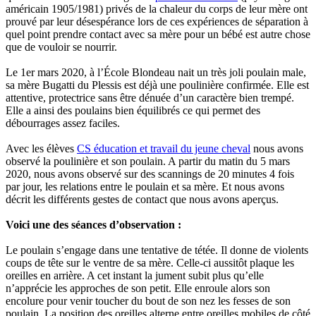
américain 1905/1981) privés de la chaleur du corps de leur mère ont
prouvé par leur désespérance lors de ces expériences de séparation à
quel point prendre contact avec sa mère pour un bébé est autre chose
que de vouloir se nourrir.
Le 1er mars 2020, à l’École Blondeau nait un très joli poulain male,
sa mère Bugatti du Plessis est déjà une poulinière confirmée. Elle est
attentive, protectrice sans être dénuée d’un caractère bien trempé.
Elle a ainsi des poulains bien équilibrés ce qui permet des
débourrages assez faciles.
Avec les élèves
CS éducation et travail du jeune cheval
nous avons
observé la poulinière et son poulain. A partir du matin du 5 mars
2020, nous avons observé sur des scannings de 20 minutes 4 fois
par jour, les relations entre le poulain et sa mère. Et nous avons
décrit les différents gestes de contact que nous avons aperçus.
Voici une des séances d’observation :
Le poulain s’engage dans une tentative de tétée. Il donne de violents
coups de tête sur le ventre de sa mère. Celle-ci aussitôt plaque les
oreilles en arrière. A cet instant la jument subit plus qu’elle
n’apprécie les approches de son petit. Elle enroule alors son
encolure pour venir toucher du bout de son nez les fesses de son
poulain. La position des oreilles alterne entre oreilles mobiles de côté