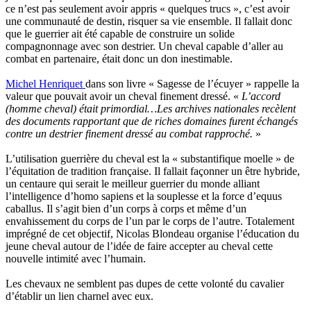
ce n’est pas seulement avoir appris « quelques trucs », c’est avoir
une communauté de destin, risquer sa vie ensemble. Il fallait donc
que le guerrier ait été capable de construire un solide
compagnonnage avec son destrier. Un cheval capable d’aller au
combat en partenaire, était donc un don inestimable.
Michel Henriquet
dans son livre « Sagesse de l’écuyer » rappelle la
valeur que pouvait avoir un cheval finement dressé. «
L’accord
(homme cheval) était primordial…Les archives nationales recèlent
des documents rapportant que de riches domaines furent échangés
contre un destrier finement dressé au combat rapproché.
»
L’utilisation guerrière du cheval est la « substantifique moelle » de
l’équitation de tradition française. Il fallait façonner un être hybride,
un centaure qui serait le meilleur guerrier du monde alliant
l’intelligence d’homo sapiens et la souplesse et la force d’equus
caballus. Il s’agit bien d’un corps à corps et même d’un
envahissement du corps de l’un par le corps de l’autre. Totalement
imprégné de cet objectif, Nicolas Blondeau organise l’éducation du
jeune cheval autour de l’idée de faire accepter au cheval cette
nouvelle intimité avec l’humain.
Les chevaux ne semblent pas dupes de cette volonté du cavalier
d’établir un lien charnel avec eux.