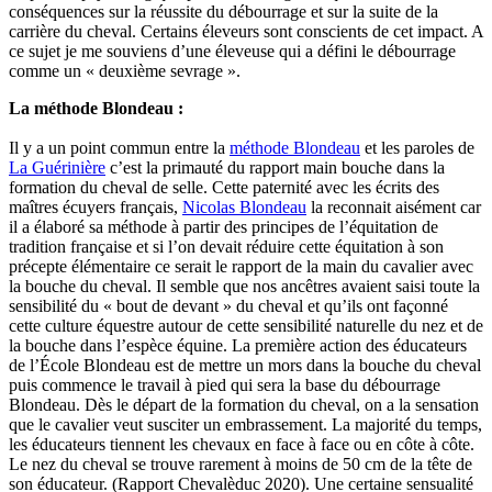
conséquences sur la réussite du débourrage et sur la suite de la
carrière du cheval. Certains éleveurs sont conscients de cet impact. A
ce sujet je me souviens d’une éleveuse qui a défini le débourrage
comme un « deuxième sevrage ».
La méthode Blondeau :
Il y a un point commun entre la
méthode Blondeau
et les paroles de
La Guérinière
c’est la primauté du rapport main bouche dans la
formation du cheval de selle. Cette paternité avec les écrits des
maîtres écuyers français,
Nicolas Blondeau
la reconnait aisément car
il a élaboré sa méthode à partir des principes de l’équitation de
tradition française et si l’on devait réduire cette équitation à son
précepte élémentaire ce serait le rapport de la main du cavalier avec
la bouche du cheval. Il semble que nos ancêtres avaient saisi toute la
sensibilité du « bout de devant » du cheval et qu’ils ont façonné
cette culture équestre autour de cette sensibilité naturelle du nez et de
la bouche dans l’espèce équine. La première action des éducateurs
de l’École Blondeau est de mettre un mors dans la bouche du cheval
puis commence le travail à pied qui sera la base du débourrage
Blondeau. Dès le départ de la formation du cheval, on a la sensation
que le cavalier veut susciter un embrassement. La majorité du temps,
les éducateurs tiennent les chevaux en face à face ou en côte à côte.
Le nez du cheval se trouve rarement à moins de 50 cm de la tête de
son éducateur. (Rapport Chevalèduc 2020). Une certaine sensualité