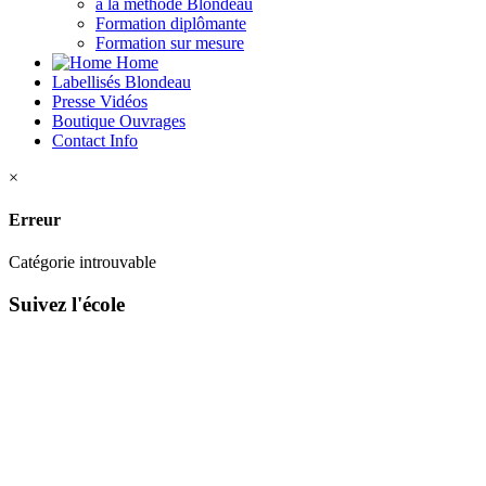
à la méthode Blondeau
Formation diplômante
Formation sur mesure
Home
Labellisés
Blondeau
Presse
Vidéos
Boutique
Ouvrages
Contact
Info
×
Erreur
Catégorie introuvable
Suivez l'école